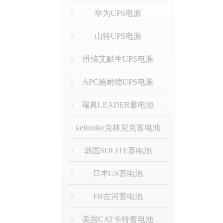
华为UPS电源
山特UPS电源
维缔艾默生UPS电源
APC施耐德UPS电源
瑞典LEADER蓄电池
kelinnike克林尼克蓄电池
韩国SOLITE蓄电池
日本GS蓄电池
FB古河蓄电池
美国CAT卡特蓄电池