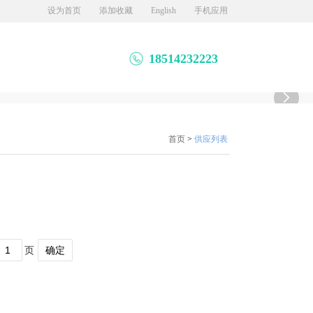
设为首页
添加收藏
English
手机应用
18514232223

首页
>
供应列表
页
确定